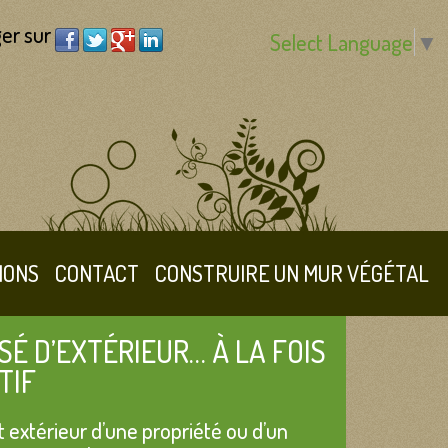
er sur
Select Language
▼
IONS
CONTACT
CONSTRUIRE UN MUR VÉGÉTAL
SÉ D’EXTÉRIEUR… À LA FOIS
TIF
extérieur d’une propriété ou d’un