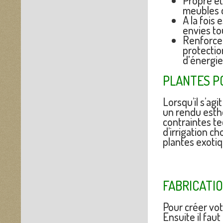
Propre et
meubles d
A la fois
envies tou
Renforcem
protectio
d'énergie
PLANTES P
Lorsqu’il s’ag
un rendu esthé
contraintes te
d’irrigation c
plantes exotiq
FABRICATI
Pour créer vot
Ensuite il fau