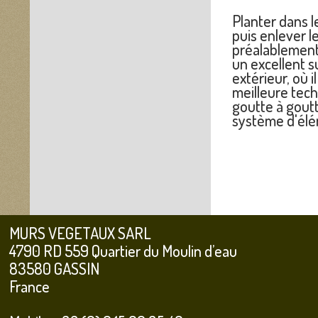
Planter dans l
puis enlever l
préalablement 
un excellent s
extérieur, où i
meilleure tech
goutte à goutt
système d'élém
MURS VEGETAUX SARL
4790 RD 559 Quartier du Moulin d’eau
83580 GASSIN
France