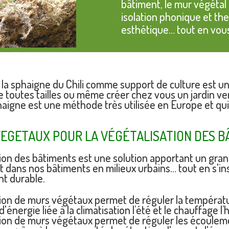
bâtiment, le mur végétal
isolation phonique et the
esthétique… tout en vous
de la sphaigne du Chili comme support de culture est 
 toutes tailles ou même créer chez vous un jardin ver
aigne est une méthode très utilisée en Europe et qui 
EGETAUX POUR LA VÉGÉTALISATION DES BÂ
tion des bâtiments est une solution apportant un gra
 dans nos bâtiments en milieux urbains… tout en s'i
t durable.
ation de murs végétaux permet de réguler la températu
énergie liée à la climatisation l’été et le chauffage l’
ation de murs végétaux permet de réguler les écoulemen