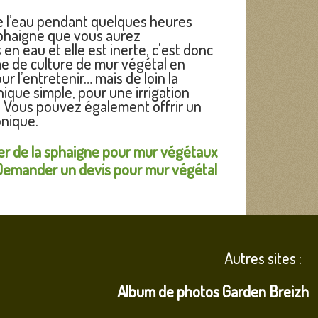
de l’eau pendant quelques heures
 sphaigne que vous aurez
n eau et elle est inerte, c'est donc
ème de culture de mur végétal en
ur l’entretenir… mais de loin la
que simple, pour une irrigation
e. Vous pouvez également offrir un
onique.
 de la sphaigne pour mur végétaux
Demander un devis pour mur végétal
Autres sites :
Album de photos Garden Breizh