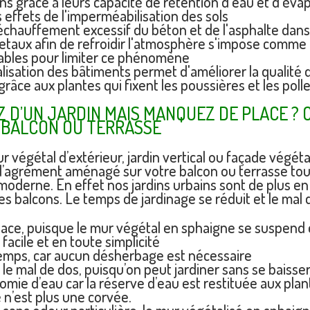
ns grâce à leurs capacité de rétention d'eau et d'évapo
s effets de l'imperméabilisation des sols
échauffement excessif du béton et de l'asphalte dans 
taux afin de refroidir l'atmosphère s'impose comme l
ables pour limiter ce phénomène
lisation des bâtiments permet d'améliorer la qualité de
grâce aux plantes qui fixent les poussières et les poll
 D’UN JARDIN MAIS MANQUEZ DE PLACE ? 
 BALCON OU TERRASSE
 végétal d’extérieur, jardin vertical ou façade végéta
 d’agrément aménagé sur votre balcon ou terrasse to
 moderne. En effet nos jardins urbains sont de plus en 
es balcons. Le temps de jardinage se réduit et le mal 
lace, puisque le mur végétal en sphaigne se suspend et
facile et en toute simplicité
emps, car aucun désherbage est nécessaire
e le mal de dos, puisqu’on peut jardiner sans se baisse
mie d’eau car la réserve d’eau est restituée aux plant
e n’est plus une corvée.