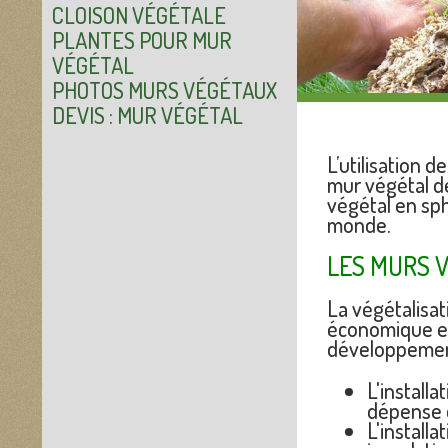
CLOISON VÉGÉTALE
PLANTES POUR MUR
VÉGÉTAL
PHOTOS MURS VÉGÉTAUX
DEVIS : MUR VÉGÉTAL
L’utilisation 
mur végétal de
végétal en sph
monde.
LES MURS V
La végétalisa
économique et
développemen
L'install
dépense d'
L'install