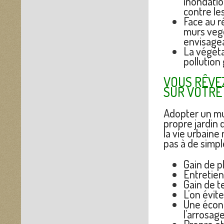
inondatio
contre le
Face au r
murs vege
envisage
La végéta
pollution 
VOUS RÊVEZ
SUR VOTRE
Adopter un mur
propre jardin
la vie urbaine
pas à de simpl
Gain de p
Entretien 
Gain de t
L’on évit
Une écono
l’arrosag