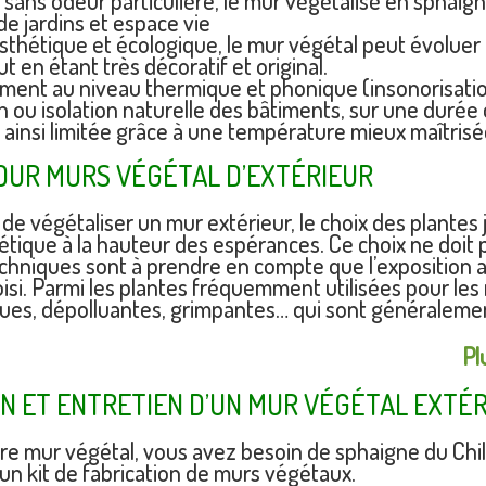
 sans odeur particulière, le mur végétalisé en sphaign
e jardins et espace vie
 esthétique et écologique, le mur végétal peut évolue
t en étant très décoratif et original.
ent au niveau thermique et phonique (insonorisatio
n ou isolation naturelle des bâtiments, sur une duré
 ainsi limitée grâce à une température mieux maîtrisé
OUR MURS VÉGÉTAL D’EXTÉRIEUR
it de végétaliser un mur extérieur, le choix des plantes
tique à la hauteur des espérances. Ce choix ne doit p
chniques sont à prendre en compte que l’exposition au
hoisi. Parmi les plantes fréquemment utilisées pour le
ues, dépolluantes, grimpantes… qui sont généralement
Pl
ON ET ENTRETIEN D’UN MUR VÉGÉTAL EXTÉ
re mur végétal, vous avez besoin de sphaigne du Chili
t un kit de fabrication de murs végétaux.