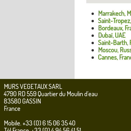
Marrakech, M
Saint-Tropez
Bordeaux, Fr
Dubaï, UAE
Saint-Barth, 
Moscou, Russ
Cannes, Fran
MURS VEGETAUX SARL
4790 RD 559 Quartier du Moulin d’eau
83580 GASSIN
France
Mobile. +33 (0) 6 15 06 35 40
Tél France. +33 (0) 4 94 56 41 51